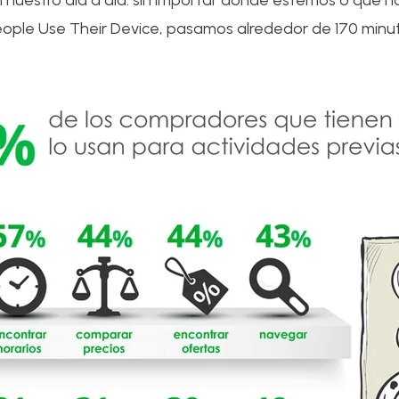
 nuestro día a día: sin importar dónde estemos o qué 
ople Use Their Device, pasamos alrededor de 170 minu