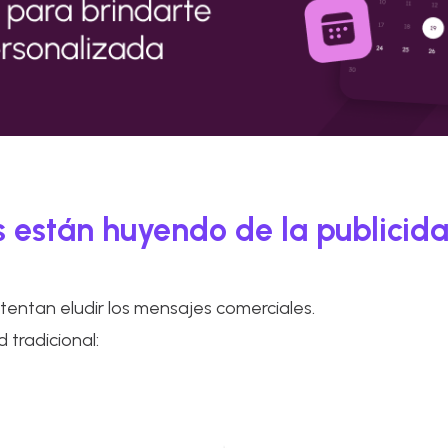
s están huyendo de la publicid
tentan eludir los mensajes comerciales.
 tradicional: