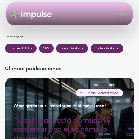
Tendencias
Tutoriales HubSpot
CRM
Inbound Marketing
Content Marketing
Últimas publicaciones
MCP (Model Context Protocol)
Cómo gestionar tu plataforma de IA conversando
Tu software está dormido (y
conversar con él es cómo lo
despiertas)