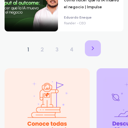
cómo hacer que la IA mueva
el negocio | Impulse
Eduardo Eneque
Founder - CEO
1
2
3
4