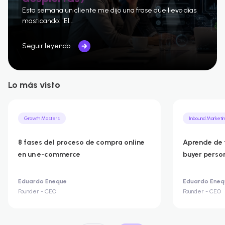
Esta semana un cliente me dijo una frase que llevo días
masticando: "El...
Seguir leyendo
Lo más visto
Growth Masters
Inbound Marketi
8 fases del proceso de compra online
Aprende de 
en un e-commerce
buyer perso
Eduardo Eneque
Eduardo Eneq
Founder - CEO
Founder - CEO