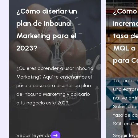
¿Cómo diseñar un
¿Cómo
plan de Inbound
increm
Marketing para el
tasa de
2023?
MQL a 
para C
¿Quieres aprender a usar Inbound
Marketing? Aquí te enseñamos el
Te contam
paso a paso para diseñar un plan
una estrat
de Inbound Marketing y aplicarlo
nativa ent
a tu negocio este 2023.
Salesforce
tasa de co
SQL en Co
Seguir leyendo
Seguir ley