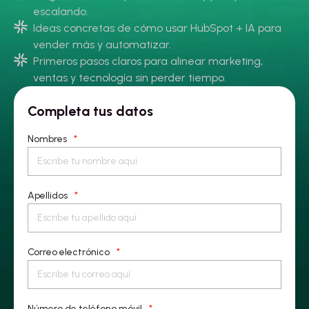
escalando.
Ideas concretas de cómo usar HubSpot + IA para
vender más y automatizar.
Primeros pasos claros para alinear marketing,
ventas y tecnología sin perder tiempo.
Completa tus datos
Nombres
*
Apellidos
*
Correo electrónico
*
Número de teléfono móvil
*