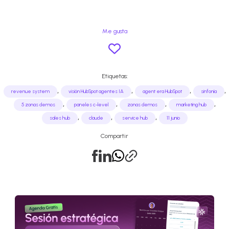
Me gusta
Etiquetas:
,
,
,
,
revenue system
visión HubSpot agentes IA
agent era HubSpot
sinfonía
,
,
,
,
5 zonas demos
paneles c-level
zonas demos
marketing hub
,
,
,
sales hub
claude
service hub
11 junio
Compartir