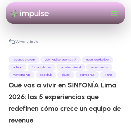
Volver al inicio
revenue system
visión HubSpot agentes IA
agent era HubSpot
sinfonía
5 zonas demos
paneles c-level
zonas demos
marketing hub
sales hub
claude
service hub
11 junio
Qué vas a vivir en SINFONÍA Lima
2026: las 5 experiencias que
redefinen cómo crece un equipo de
revenue