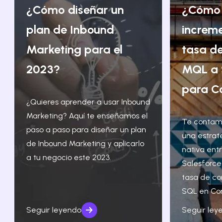
¿Cómo diseñar un
¿Cómo
plan de Inbound
increm
Marketing para el
tasa de
2023?
MQL a 
para C
¿Quieres aprender a usar Inbound
Marketing? Aquí te enseñamos el
Te contam
paso a paso para diseñar un plan
una estrat
de Inbound Marketing y aplicarlo
nativa ent
a tu negocio este 2023.
Salesforce
tasa de co
SQL en Co
Seguir leyendo
Seguir ley