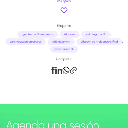
Me gusta
Etiquetas:
,
,
,
agentes de IA empresas
AI sprawl
estrategia de IA
,
,
,
automatización empresas
AI Enablement
adopción de inteligencia artificial
power users IA
Compartir
Agenda una sesión