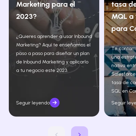
Marketing para el
tasa de
2023?
MQL a 
para C
¿Quieres aprender a usar Inbound
Marketing? Aquí te enseñamos el
Te contam
paso a paso para diseñar un plan
una estrat
de Inbound Marketing y aplicarlo
nativa ent
a tu negocio este 2023.
Salesforce
tasa de co
SQL en Co
Seguir leyendo
Seguir ley