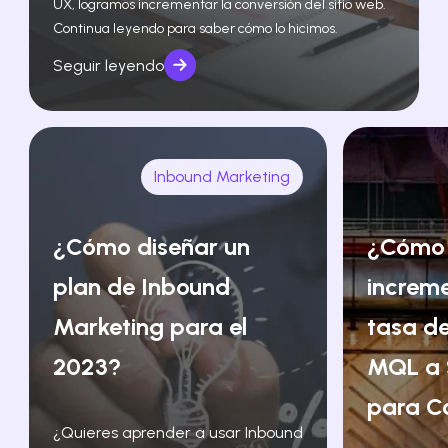
UX, logramos incrementar la conversión del sitio web.
Continua leyendo para saber cómo lo hicimos.
Seguir leyendo
Inbound Marketing
¿Cómo diseñar un
¿Cómo
plan de Inbound
increm
Marketing para el
tasa de
2023?
MQL a 
para C
¿Quieres aprender a usar Inbound