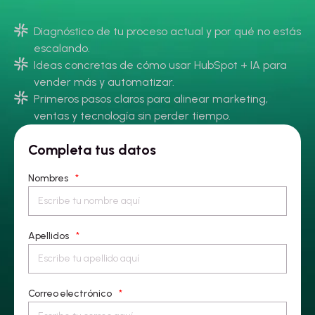
Diagnóstico de tu proceso actual y por qué no estás
escalando.
Ideas concretas de cómo usar HubSpot + IA para
vender más y automatizar.
Primeros pasos claros para alinear marketing,
ventas y tecnología sin perder tiempo.
Completa tus datos
Nombres
*
Apellidos
*
Correo electrónico
*