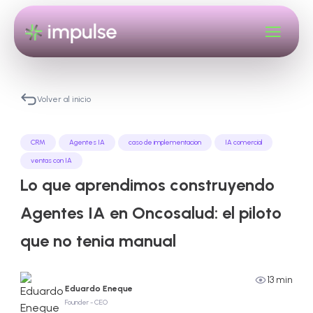
Volver al inicio
CRM
Agentes IA
caso de implementacion
IA comercial
ventas con IA
Lo que aprendimos construyendo
Agentes IA en Oncosalud: el piloto
que no tenia manual
13 min
Eduardo Eneque
Founder - CEO