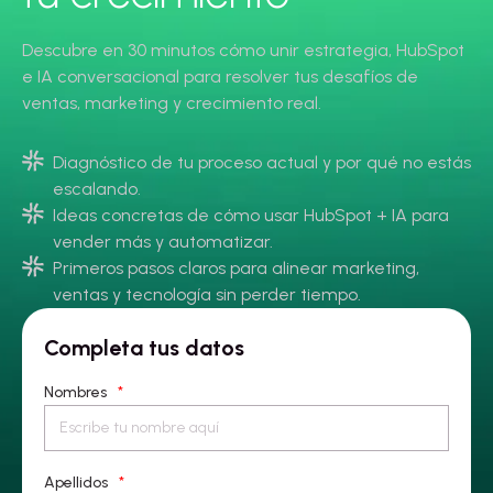
Descubre en 30 minutos cómo unir estrategia, HubSpot
e IA conversacional para resolver tus desafíos de
ventas, marketing y crecimiento real.
Diagnóstico de tu proceso actual y por qué no estás
escalando.
Ideas concretas de cómo usar HubSpot + IA para
vender más y automatizar.
Primeros pasos claros para alinear marketing,
ventas y tecnología sin perder tiempo.
Completa tus datos
Nombres
*
Apellidos
*