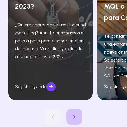
2023?
MQL a 
para C
¿Quieres aprender a usar Inbound
Marketing? Aquí te enseñamos el
Te contam
paso a paso para diseñar un plan
una estrat
de Inbound Marketing y aplicarlo
nativa ent
a tu negocio este 2023.
Salesforce
tasa de co
SQL en Co
Seguir leyendo
Seguir ley