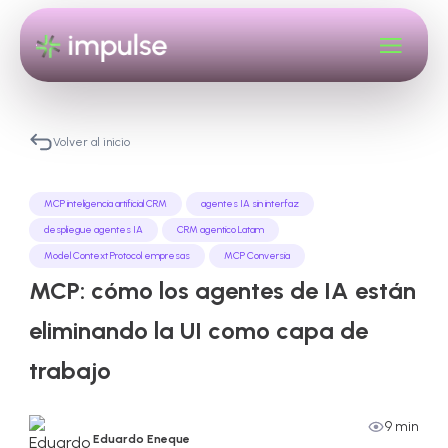
Volver al inicio
MCP inteligencia artificial CRM
agentes IA sin interfaz
despliegue agentes IA
CRM agentico Latam
Model Context Protocol empresas
MCP Conversia
MCP: cómo los agentes de IA están
eliminando la UI como capa de
trabajo
9 min
Eduardo Eneque