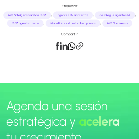
Etiquetas:
,
,
,
MCP inteligencia artificial CRM
agentes IA sin interfaz
despliegue agentes IA
,
,
CRM agentico Latam
Model Context Protocol empresas
MCP Conversia
Compartir
Agenda una sesión
estratégica y
acelera
tu crecimiento