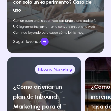
con solo un experimento? Caso de
uso
Con un buen análisis de métricas junto a una auditoría
UX, logramos incrementar la conversión del sitio web.
Continua leyendo para saber cómo lo hicimos.
Seguir leyendo
Inbound Marketing
¿Cómo diseñar un
¿Cómo
plan de Inbound
increm
Marketing para el
tasa de