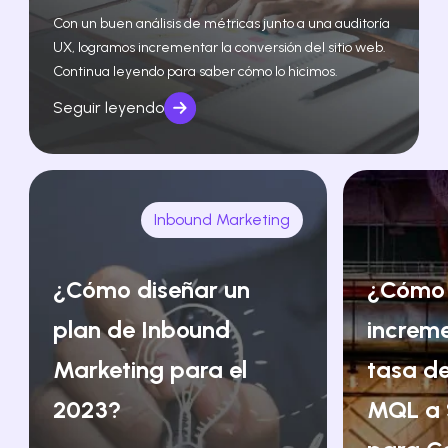
Con un buen análisis de métricas junto a una auditoría
UX, logramos incrementar la conversión del sitio web.
Continua leyendo para saber cómo lo hicimos.
Seguir leyendo
Inbound Marketing
¿Cómo diseñar un
¿Cómo
plan de Inbound
increm
Marketing para el
tasa de
2023?
MQL a 