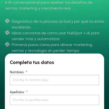
e IA conversacional para resolver tus desafíos de
ventas, marketing y crecimiento real.
Diagnóstico de tu proceso actual y por qué no estás
escalando.
Ideas concretas de cómo usar HubSpot + IA para
vender más y automatizar.
Primeros pasos claros para alinear marketing,
ventas y tecnología sin perder tiempo.
Completa tus datos
Nombres
*
Apellidos
*