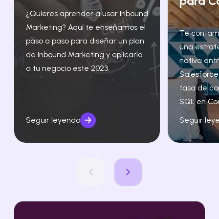
para C
¿Quieres aprender a usar Inbound
Marketing? Aquí te enseñamos el
Te contam
paso a paso para diseñar un plan
una estrat
de Inbound Marketing y aplicarlo
nativa ent
a tu negocio este 2023.
Salesforce
tasa de co
SQL en Co
Seguir leyendo
Seguir ley