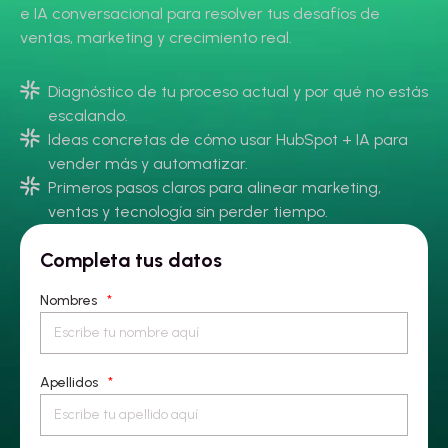
e IA conversacional para resolver tus desafíos de
ventas, marketing y crecimiento real.
Diagnóstico de tu proceso actual y por qué no estás
escalando.
Ideas concretas de cómo usar HubSpot + IA para
vender más y automatizar.
Primeros pasos claros para alinear marketing,
ventas y tecnología sin perder tiempo.
Completa tus datos
Nombres
*
Apellidos
*