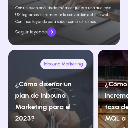
Con un buen análisis de métricas junto a una auditoría
UX, logramos incrementar la conversión del sitio web.
Continua leyendo para saber cómo lo hicimos.
Seguir leyendo
Inbound Marketing
¿Cómo diseñar un
¿Cómo
plan de Inbound
increm
Marketing para el
tasa de
2023?
MQL a 