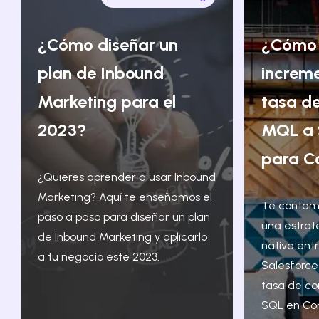
¿Cómo diseñar un
¿Cómo
plan de Inbound
increm
Marketing para el
tasa de
2023?
MQL a 
para C
¿Quieres aprender a usar Inbound
Marketing? Aquí te enseñamos el
Te contam
paso a paso para diseñar un plan
una estrat
de Inbound Marketing y aplicarlo
nativa ent
a tu negocio este 2023.
Salesforce
tasa de co
SQL en Co