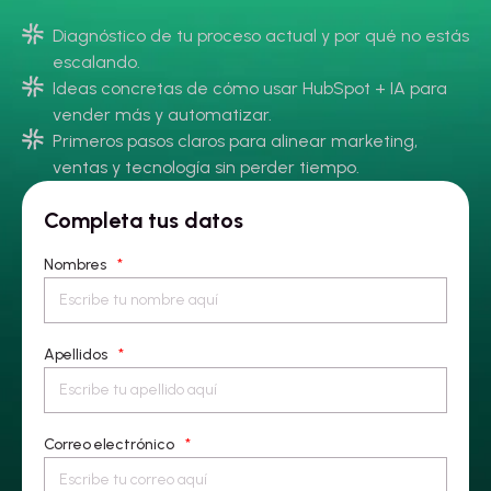
Diagnóstico de tu proceso actual y por qué no estás
escalando.
Ideas concretas de cómo usar HubSpot + IA para
vender más y automatizar.
Primeros pasos claros para alinear marketing,
ventas y tecnología sin perder tiempo.
Completa tus datos
Nombres
*
Apellidos
*
Correo electrónico
*