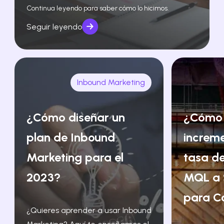
Continua leyendo para saber cómo lo hicimos.
Seguir leyendo
Inbound Marketing
¿Cómo diseñar un
¿Cómo
plan de Inbound
increm
Marketing para el
tasa de
2023?
MQL a 
para C
¿Quieres aprender a usar Inbound