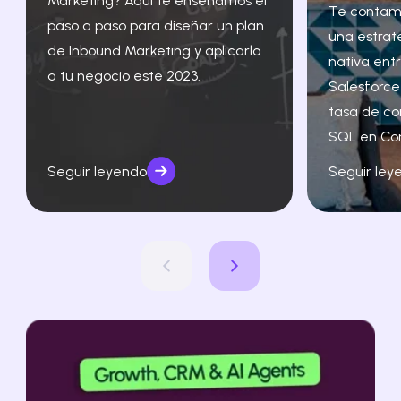
Marketing? Aquí te enseñamos el
Te contam
paso a paso para diseñar un plan
una estrat
de Inbound Marketing y aplicarlo
nativa ent
a tu negocio este 2023.
Salesforce
tasa de co
SQL en Co
Seguir leyendo
Seguir ley