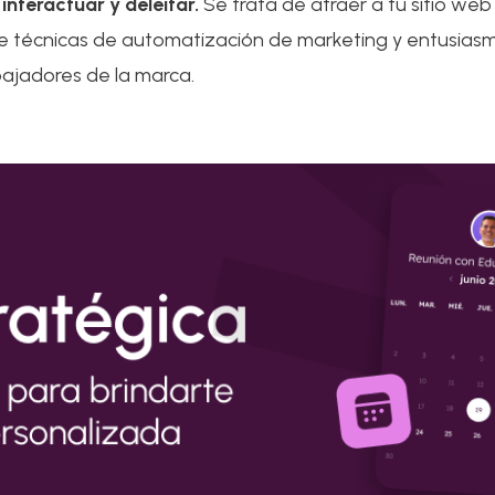
interactuar y deleitar.
Se trata de atraer a tu sitio web
te técnicas de automatización de marketing y entusiasm
ajadores de la marca.