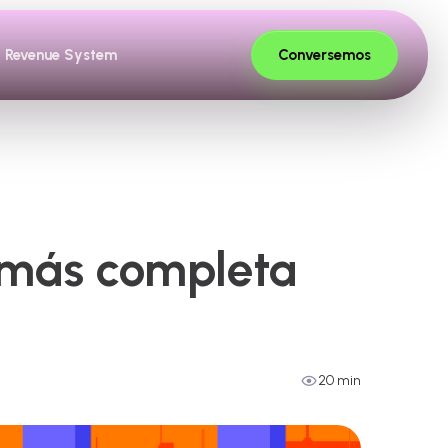
Conversemos
Revenue System
 más completa
20 min