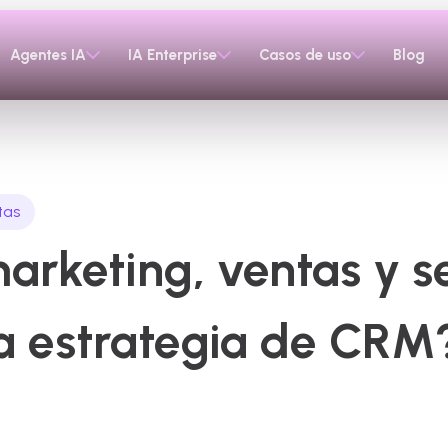
Agentes IA
IA Enterprise
Casos de uso
Blog
tas
rketing, ventas y ser
a estrategia de CRM