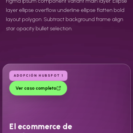
Figma ipsum component variant main layer. Ellipse
layer ellipse overflow underline ellipse flatten bold
layout polygon. Subtract background frame align
star opacity bullet selection.
ADOPCIÓN HUBSPOT 1
Ver caso completo
El ecommerce de