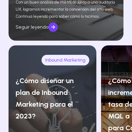
Con un buen análisis de métricas junto a una auditoría
UX, logramos incrementar la conversión del sitio web.
Continua leyendo para saber cómo lo hicimos.
Seguir leyendo
Inbound Marketing
¿Cómo diseñar un
¿Cómo
plan de Inbound
increm
Marketing para el
tasa de
2023?
MQL a 
para C