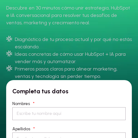
Descubre en 30 minutos cómo unir estrategia, HubSpot
e IA conversacional para resolver tus desafíos de
ventas, marketing y crecimiento real.
Diagnóstico de tu proceso actual y por qué no estás
escalando.
Ideas concretas de cómo usar HubSpot + IA para
vender más y automatizar.
Primeros pasos claros para alinear marketing,
ventas y tecnología sin perder tiempo.
Completa tus datos
Nombres
*
Apellidos
*