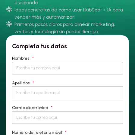
escalando.
Ideas concretas de cómo usar HubSpot + IA para
vender más y automatizar.
Primeros pasos claros para alinear marketing,
ventas y tecnología sin perder tiempo.
Completa tus datos
Nombres
*
Apellidos
*
Correo electrónico
*
Número de teléfono móvil
*