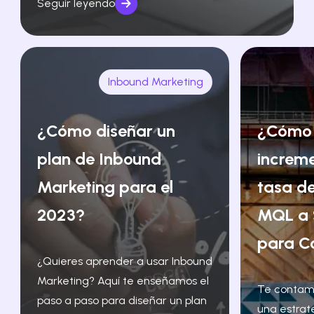
Seguir leyendo
Inbound Marketing
¿Cómo diseñar un
¿Cómo
plan de Inbound
increm
Marketing para el
tasa de
2023?
MQL a 
para C
¿Quieres aprender a usar Inbound
Marketing? Aquí te enseñamos el
Te contam
paso a paso para diseñar un plan
una estrat