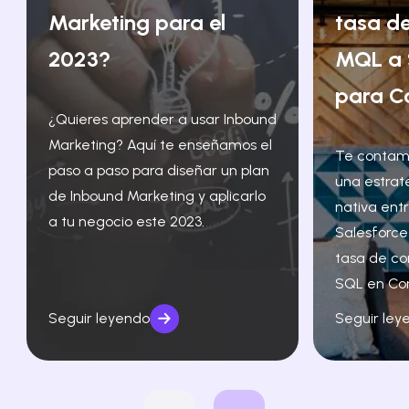
Marketing para el
tasa de
2023?
MQL a 
para C
¿Quieres aprender a usar Inbound
Marketing? Aquí te enseñamos el
Te contam
paso a paso para diseñar un plan
una estrat
de Inbound Marketing y aplicarlo
nativa ent
a tu negocio este 2023.
Salesforce
tasa de co
SQL en Co
Seguir leyendo
Seguir ley