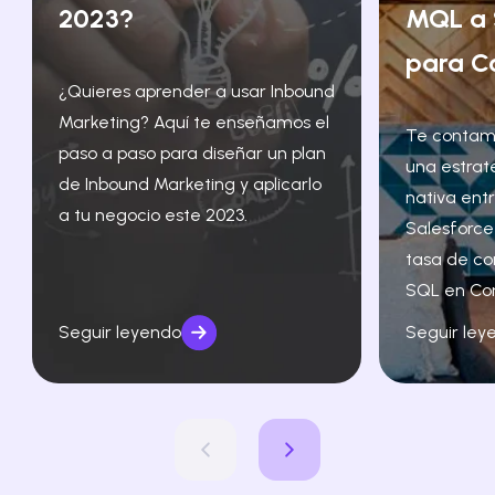
2023?
MQL a 
para C
¿Quieres aprender a usar Inbound
Marketing? Aquí te enseñamos el
Te contam
paso a paso para diseñar un plan
una estrat
de Inbound Marketing y aplicarlo
nativa ent
a tu negocio este 2023.
Salesforce
tasa de co
SQL en Co
Seguir leyendo
Seguir ley