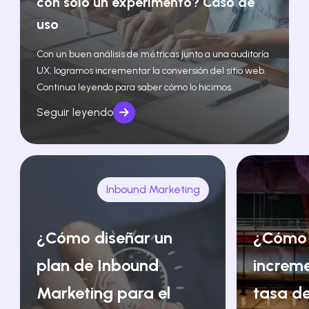
con solo un experimento? Caso de
uso
Con un buen análisis de métricas junto a una auditoría
UX, logramos incrementar la conversión del sitio web.
Continua leyendo para saber cómo lo hicimos.
Seguir leyendo
Inbound Marketing
¿Cómo diseñar un
¿Cómo
plan de Inbound
increm
Marketing para el
tasa de