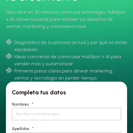
Descubre en 30 minutos cómo unir estrategia, HubSpot
e IA conversacional para resolver tus desafíos de
ventas, marketing y crecimiento real.
Diagnóstico de tu proceso actual y por qué no estás
escalando.
Ideas concretas de cómo usar HubSpot + IA para
vender más y automatizar.
Primeros pasos claros para alinear marketing,
ventas y tecnología sin perder tiempo.
Completa tus datos
Nombres
*
Apellidos
*