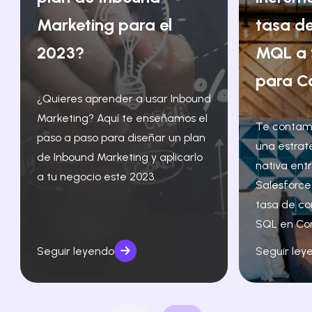
Marketing para el
tasa de
2023?
MQL a 
para C
¿Quieres aprender a usar Inbound
Marketing? Aquí te enseñamos el
Te contam
paso a paso para diseñar un plan
una estrat
de Inbound Marketing y aplicarlo
nativa ent
a tu negocio este 2023.
Salesforce
tasa de co
SQL en Co
Seguir leyendo
Seguir ley