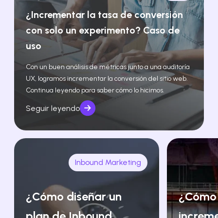
¿Incrementar la tasa de conversión
con solo un experimento? Caso de
uso
Con un buen análisis de métricas junto a una auditoría
UX, logramos incrementar la conversión del sitio web.
Continua leyendo para saber cómo lo hicimos.
Seguir leyendo
Inbound Marketing
¿Cómo diseñar un
¿Cómo
plan de Inbound
increm