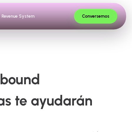
Conversemos
Revenue System
Inbound
as te ayudarán